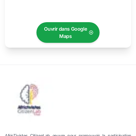
Ouvrir dans Google
Maps
AfricTivistes CitizenLab œuvre pour promouvoir la participation