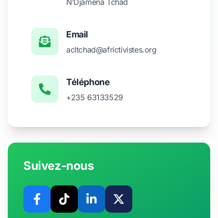
N’Djaména Tchad
Email
acltchad@africtivistes.org
Téléphone
+235 63133529
Suivez-nous